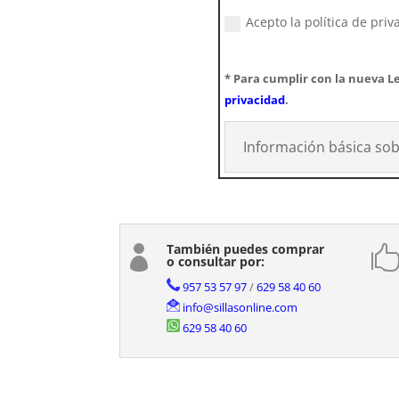
Acepto la política de priv
* Para cumplir con la nueva Le
privacidad
.
Información básica sob
También puedes comprar

o consultar por:
957 53 57 97
/
629 58 40 60
info@sillasonline.com
629 58 40 60