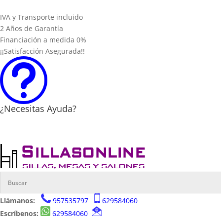
IVA y Transporte incluido
2 Años de Garantía
Financiación a medida 0%
¡¡Satisfacción Asegurada!!
t
¿Necesitas Ayuda?
Llámanos:
957535797
629584060
Escríbenos:
629584060