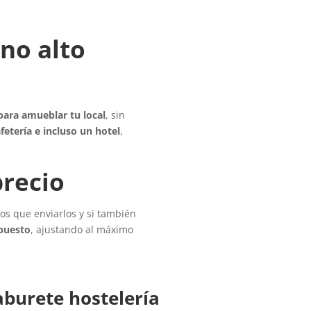
no alto
para amueblar tu local
, sin
fetería e incluso un hotel
,
precio
os que enviarlos y si también
upuesto
, ajustando al máximo
aburete hostelería