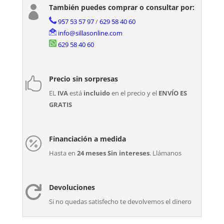
También puedes comprar o consultar por:

957 53 57 97
/
629 58 40 60
info@sillasonline.com
629 58 40 60
Precio sin sorpresas

EL
IVA
está
incluido
en el precio y el
ENVÍO ES
GRATIS
Financiación a medida

Hasta en
24 meses Sin intereses
. Llámanos
Devoluciones

Si no quedas satisfecho te devolvemos el dinero