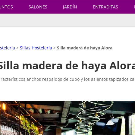
UNTOS
SALONES
JARDÍN
ENTRADITAS
stelería
>
Sillas Hostelería
>
Silla madera de haya Alora
Silla madera de haya Alor
aracterísticos anchos respaldos de cubo y los asientos tapizados cau