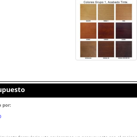
supuesto
 por:
0