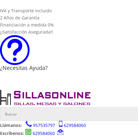
IVA y Transporte incluido
2 Años de Garantía
Financiación a medida 0%
¡¡Satisfacción Asegurada!!
t
¿Necesitas Ayuda?
Llámanos:
957535797
629584060
Escríbenos:
629584060