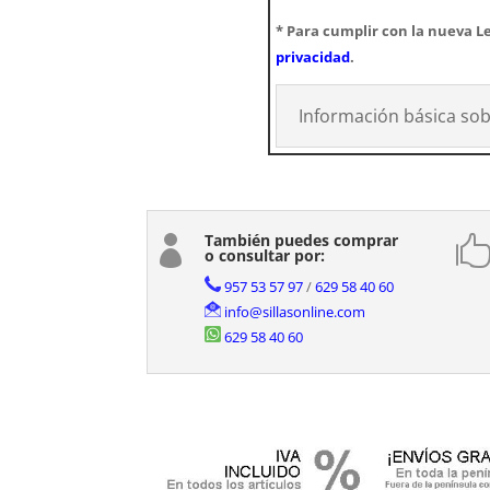
* Para cumplir con la nueva Le
privacidad
.
Información básica sob
También puedes comprar

o consultar por:
957 53 57 97
/
629 58 40 60
info@sillasonline.com
629 58 40 60