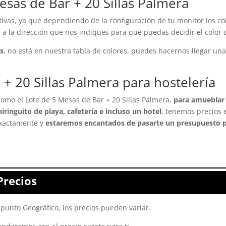
esas de Bar + 20 Sillas Palmera
ivas, ya que dependiendo de la configuración de tu monitor los col
a la dirección que nos indiques para que puedas decidir el color 
as
, no está en nuestra tabla de colores, puedes hacernos llegar una
+ 20 Sillas Palmera para hostelería
como el Lote de 5 Mesas de Bar + 20 Sillas Palmera,
para amueblar 
iringuito de playa, cafetería e incluso un hotel
, tenemos precios 
exactamente y
estaremos encantados de pasarte un presupuesto p
Precios
punto Geográfico, los precios pueden variar.