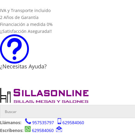
IVA y Transporte incluido
2 Años de Garantía
Financiación a medida 0%
¡¡Satisfacción Asegurada!!
t
¿Necesitas Ayuda?
Llámanos:
957535797
629584060
Escríbenos:
629584060