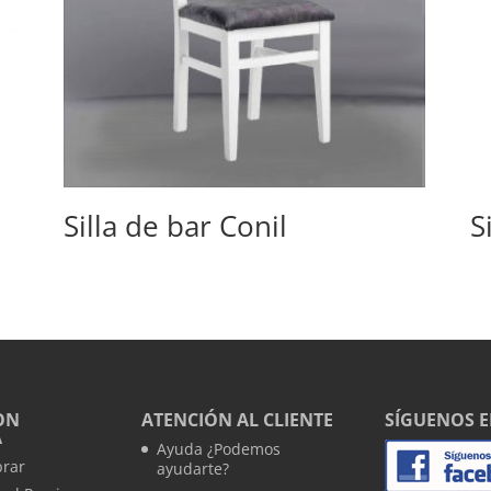
Silla de bar Conil
S
ON
ATENCIÓN AL CLIENTE
SÍGUENOS 
A
Ayuda ¿Podemos
rar
ayudarte?