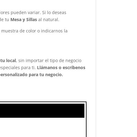
ores pueden variar. Si lo deseas
de tu
Mesa y Sillas
al natural.
 muestra de color o indicarnos la
tu local
, sin importar el tipo de negocio
especiales para ti.
Llámanos o escríbenos
ersonalizado para tu negocio.