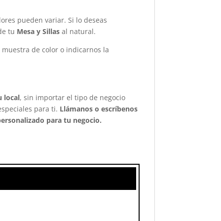
ores pueden variar. Si lo deseas
de tu
Mesa y Sillas
al natural.
 muestra de color o indicarnos la
 local
, sin importar el tipo de negocio
especiales para ti.
Llámanos o escríbenos
ersonalizado para tu negocio.