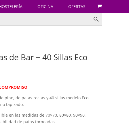
HOSTELERÍA
OFICINA
OFERTAS
s de Bar + 40 Sillas Eco
N COMPROMISO
 pino, de patas rectas y 40 sillas modelo Eco
 o tapizado.
ible en las medidas de 70×70, 80×80, 90×90,
ibilidad de patas torneadas.