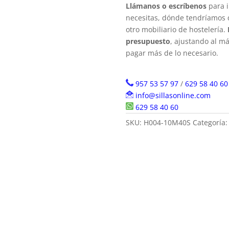
Llámanos o escríbenos
para i
necesitas, dónde tendríamos q
otro mobiliario de hostelería.
presupuesto
, ajustando al m
pagar más de lo necesario.
957 53 57 97
/
629 58 40 60
info@sillasonline.com
629 58 40 60
SKU:
H004-10M40S
Categoría