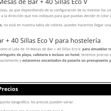
esas de Bar + 40 Sillas Eco V
ivas, ya que dependiendo de la configuración de tu monitor los col
a la dirección que nos indiques para que puedas decidir el color 
as
, no está en nuestra tabla de colores, puedes hacernos llegar una
 + 40 Sillas Eco V para hostelería
como el Lote de 10 Mesas de Bar + 40 Sillas Eco V,
para amueblar tu
iringuito de playa, cafetería e incluso un hotel
, tenemos precios 
exactamente y
estaremos encantados de pasarte un presupuesto p
Precios
punto Geográfico, los precios pueden variar.