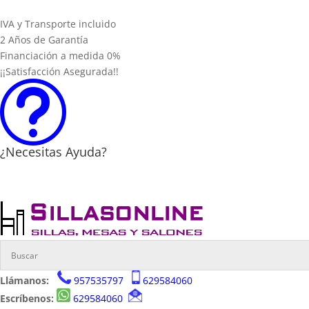
IVA y Transporte incluido
2 Años de Garantía
Financiación a medida 0%
¡¡Satisfacción Asegurada!!
t
¿Necesitas Ayuda?
Llámanos:
957535797
629584060
Escríbenos:
629584060