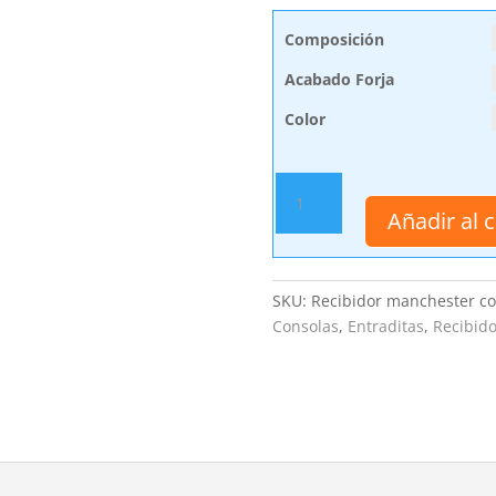
Composición
Acabado Forja
Color
Recibidor
Manchester
Añadir al c
con
ruedas
cantidad
SKU:
Recibidor manchester c
Consolas
,
Entraditas
,
Recibido