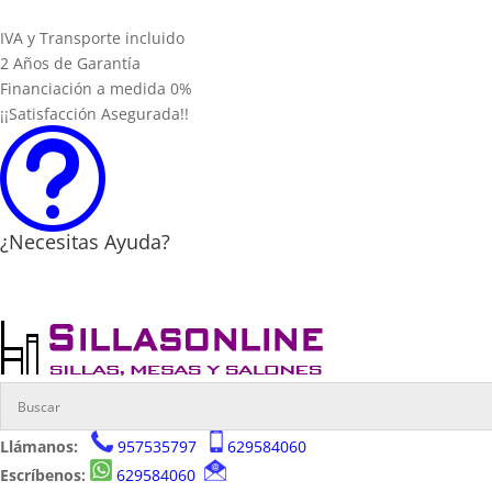
IVA y Transporte incluido
2 Años de Garantía
Financiación a medida 0%
¡¡Satisfacción Asegurada!!
t
¿Necesitas Ayuda?
Llámanos:
957535797
629584060
Escríbenos:
629584060