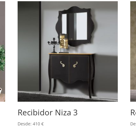
Recibidor Niza 3
R
Desde:
410
€
De