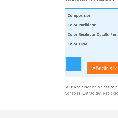
Composición
Color Recibidor
Color Recibidor Detalle Perl
Color Tapa
Recibidor
Bajo
Añadir al c
Clássica
Perlatto
cantidad
SKU:
Recibidor bajo clássica p
Consolas
,
Entraditas
,
Recibido