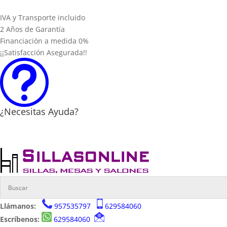
IVA y Transporte incluido
2 Años de Garantía
Financiación a medida 0%
¡¡Satisfacción Asegurada!!
t
¿Necesitas Ayuda?
Llámanos:
957535797
629584060
Escríbenos:
629584060