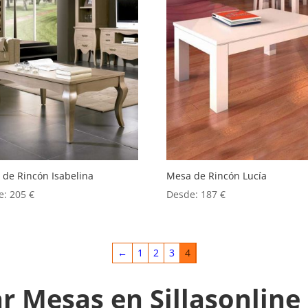
 de Rincón Isabelina
Mesa de Rincón Lucía
e:
205
€
Desde:
187
€
←
1
2
3
4
 Mesas en Sillasonline