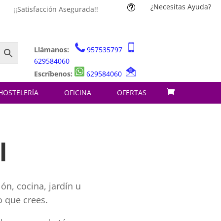
¿Necesitas Ayuda?
t
¡¡Satisfacción Asegurada!!
Llámanos:
957535797
629584060
Escríbenos:
629584060
HOSTELERÍA
OFICINA
OFERTAS
l
ón, cocina, jardín u
o que crees.