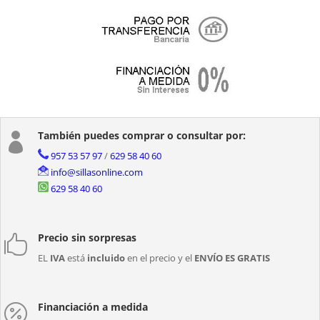
También puedes comprar o consultar por:

957 53 57 97
/
629 58 40 60
info@sillasonline.com
629 58 40 60
Precio sin sorpresas

EL
IVA
está
incluido
en el precio y el
ENVÍO ES GRATIS
Financiación a medida
