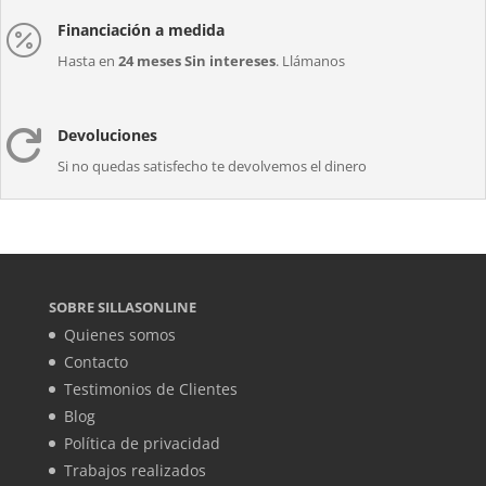
Financiación a medida

Hasta en
24 meses Sin intereses
. Llámanos
Devoluciones

Si no quedas satisfecho te devolvemos el dinero
SOBRE SILLASONLINE
Quienes somos
Contacto
Testimonios de Clientes
Blog
Política de privacidad
Trabajos realizados