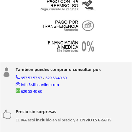
También puedes comprar o consultar por:

957 53 57 97
/
629 58 40 60
info@sillasonline.com
629 58 40 60
Precio sin sorpresas

EL
IVA
está
incluido
en el precio y el
ENVÍO ES GRATIS