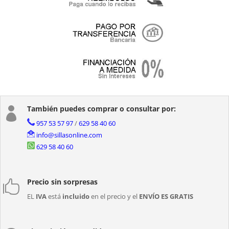
También puedes comprar o consultar por:

957 53 57 97
/
629 58 40 60
info@sillasonline.com
629 58 40 60
Precio sin sorpresas

EL
IVA
está
incluido
en el precio y el
ENVÍO ES GRATIS