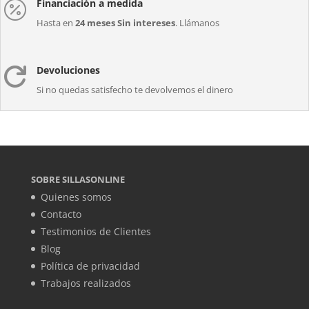
Financiación a medida

Hasta en
24 meses Sin intereses
. Llámanos
Devoluciones

Si no quedas satisfecho te devolvemos el dinero
SOBRE SILLASONLINE
Quienes somos
Contacto
Testimonios de Clientes
Blog
Política de privacidad
Trabajos realizados