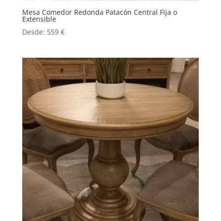
Mesa Comedor Redonda Patacón Central Fija o
Extensible
Desde:
559
€